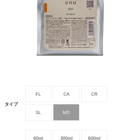
FL
CA
CR
タイプ
SL
MD
60ml
300ml
600ml