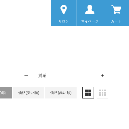
サロン
マイページ
カート
質感
め順
価格(安い順)
価格(高い順)