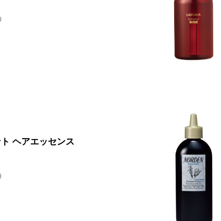
）
ト ヘアエッセンス
）