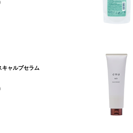
）
スキャルプセラム
）