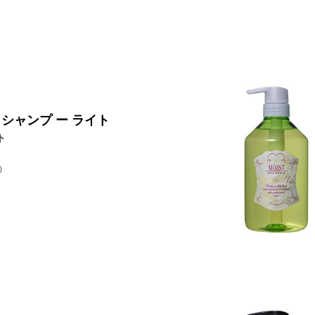
 シャンプ ー ライト
ト
）