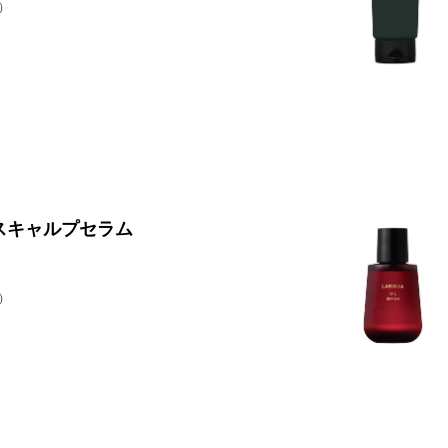
）
スキャルプセラム
）