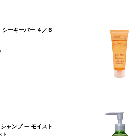
 シーキーパー ４／６
６
）
 シャンプ ー モイスト
スト